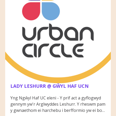
LADY LESHURR @ GŴYL HAF UCN
Yng Ngŵyl Haf UC eleni - Y prif act a gyflogwyd
gennym yw'r Arglwyddes Leshurr. Y rheswm pam
y gwnaethom ei harchebu i berfformio yw ei bod