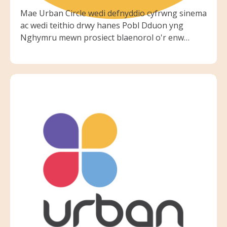
Mae Urban Circle wedi defnyddio cyfrwng sinema
ac wedi teithio drwy hanes Pobl Dduon yng
Nghymru mewn prosiect blaenorol o'r enw
'Wales Untold: Black History Told through South
Wales'.