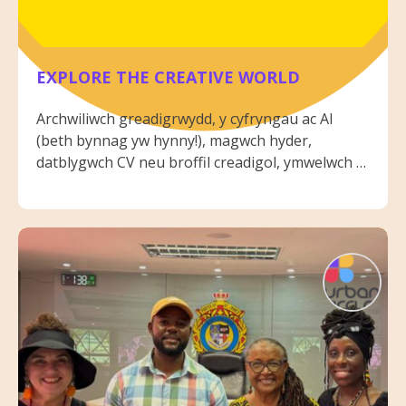
EXPLORE THE CREATIVE WORLD
Archwiliwch greadigrwydd, y cyfryngau ac AI
(beth bynnag yw hynny!), magwch hyder,
datblygwch CV neu broffil creadigol, ymwelwch â
gweithleoedd creadigol go iawn, a
darganfyddwch lwybrau i waith neu
hunangyflogaeth.