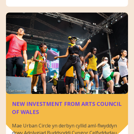
NEW INVESTMENT FROM ARTS COUNCIL
OF WALES
Mae Urban Circle yn derbyn cyllid aml-flwyddyn
drwy Adolygiad Buddsoddi Cyngor Celfyddydau