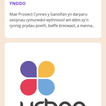
YNDDO
Mae Prosiect Cynnes y Ganolfan yn darparu
sesiynau cymunedol wythnosol am ddim sy'n
cynnig prydau poeth, bwffe brecwast, a mannau
diogel ar gyfer cysylltu, lles, a chefnogaeth. Drwy
Foreau Cynnes, Dydd Mercher Hotpot, a Dydd
Iau Chill & Chat, gall cyfranogwyr fwynhau bwyd,
sgwrs, a mynediad at wasanaethau lleol a
gweithgareddau creadigol sy'n cryfhau
cysylltiadau cymunedol.