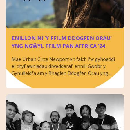
ENILLON NI ‘Y FFILM DDOGFEN ORAU’
YNG NGŴYL FFILM PAN AFFRICA ’24
Mae Urban Circe Newport yn falch i'w gyhoeddi
ei chyflawniadau diweddaraf: ennill Gwobr y
Gynulleidfa am y Rhaglen Ddogfen Orau yng
Ngŵyl Ffilm a Chelfyddydau Pan Affrica yn Los
Angeles.