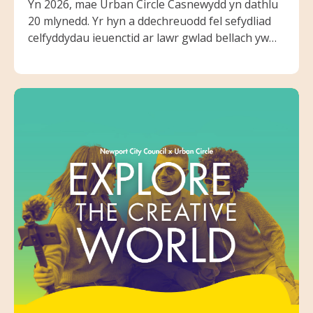
Yn 2026, mae Urban Circle Casnewydd yn dathlu
20 mlynedd. Yr hyn a ddechreuodd fel sefydliad
celfyddydau ieuenctid ar lawr gwlad bellach yw
un o ofodau creadigol mwyaf cyson a
dibynadwy’r ddinas i bobl ifanc. I nodi’r garreg
filltir hon, rydym yn falch o lansio UC’is20, ein
menter fwyaf uchelgeisiol hyd yma, gyda
chefnogaeth Cyngor Celfyddydau Cymru.