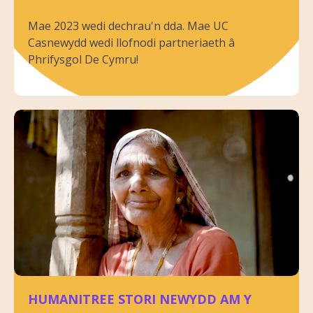
Mae 2023 wedi dechrau'n dda. Mae UC
Casnewydd wedi llofnodi partneriaeth â
Phrifysgol De Cymru!
HUMANITREE STORI NEWYDD AM Y