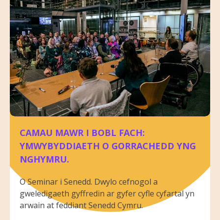
CAMAU MAWR I BOBL FACH:
YMWYBYDDIAETH O GORRACHEDD YNG
NGHYMRU.
O Seminar i Senedd. Dwylo cefnogol a
gweledigaeth gyffredin ar gyfer cyfle cyfartal yn
arwain at feddiant Senedd Cymru.