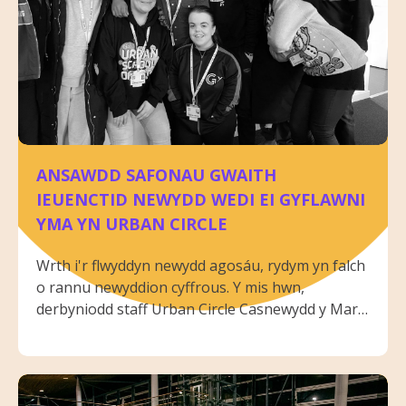
ANSAWDD SAFONAU GWAITH
IEUENCTID NEWYDD WEDI EI GYFLAWNI
YMA YN URBAN CIRCLE
Wrth i'r flwyddyn newydd agosáu, rydym yn falch
o rannu newyddion cyffrous. Y mis hwn,
derbyniodd staff Urban Circle Casnewydd y Marc
Ansawdd ar gyfer Gwaith Ieuenctid yng
Nghymru.