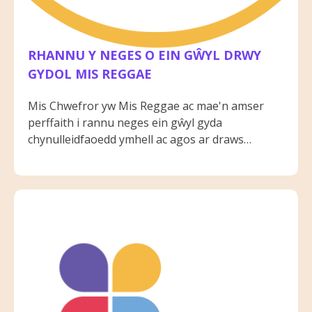
RHANNU Y NEGES O EIN GŴYL DRWY
GYDOL MIS REGGAE
Mis Chwefror yw Mis Reggae ac mae'n amser
perffaith i rannu neges ein gŵyl gyda
chynulleidfaoedd ymhell ac agos ar draws
llwyfannau cymdeithasol a chymunedol. Drwy
gydol y mis hwn mae staff UCC wedi cyflwyno a
chefnogi ystod eang o weithgareddau a
gweithdai wrth adeiladu ar ddulliau hyrwyddo a
marchnata.