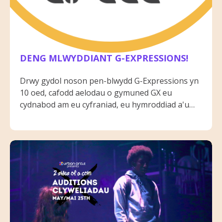
DENG MLWYDDIANT G-EXPRESSIONS!
Drwy gydol noson pen-blwydd G-Expressions yn
10 oed, cafodd aelodau o gymuned GX eu
cydnabod am eu cyfraniad, eu hymroddiad a'u
hymrwymiad i'r celfyddydau ac i'w cymuned.