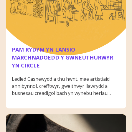
PAM RYDYM YN LANSIO
MARCHNADOEDD Y GWNEUTHURWYR
YN CIRCLE
Ledled Casnewydd a thu hwnt, mae artistiaid
annibynnol, crefftwyr, gweithwyr llawrydd a
busnesau creadigol bach yn wynebu heriau
cynyddol. Mae costau byw uwch, strydoedd mawr
sy'n newid a llai o gyfleoedd i arddangos a
gwerthu gwaith yn golygu ei bod yn fwy anodd
nag erioed i lawer adeiladu bywoliaeth
gynaliadwy drwy greadigrwydd.