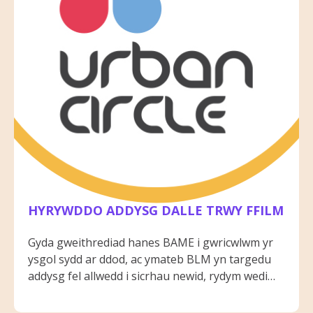
HYRYWDDO ADDYSG DALLE TRWY FFILM
Gyda gweithrediad hanes BAME i gwricwlwm yr
ysgol sydd ar ddod, ac ymateb BLM yn targedu
addysg fel allwedd i sicrhau newid, rydym wedi
gweithio gyda'n partner ACAP i ddatblygu
adnodd addysgol ar gyfer darparwyr dysgu.