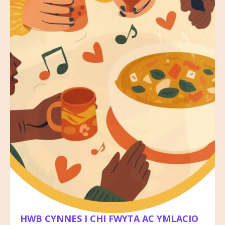
dyfodol bywiog i bob person ifanc.
HWB CYNNES I CHI FWYTA AC YMLACIO