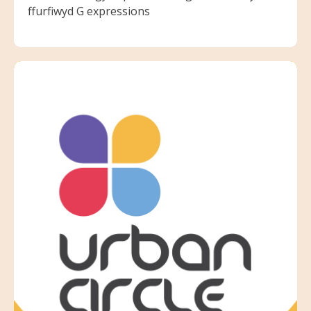
ffurfiwyd G expressions