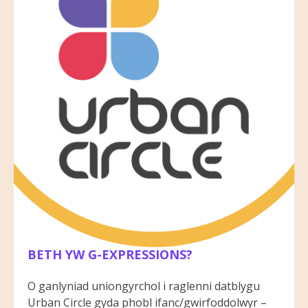
2022.
BETH YW G-EXPRESSIONS?
O ganlyniad uniongyrchol i raglenni datblygu
Urban Circle gyda phobl ifanc/gwirfoddolwyr –