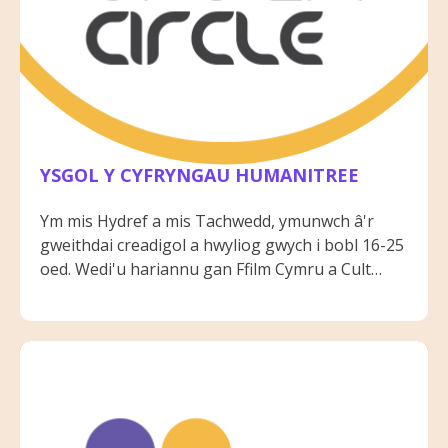
YSGOL Y CYFRYNGAU HUMANITREE
Ym mis Hydref a mis Tachwedd, ymunwch â'r
gweithdai creadigol a hwyliog gwych i bobl 16-25
oed. Wedi'u hariannu gan Ffilm Cymru a Cult
Cymru, mae'r gweithdai hyn wedi'u hanelu at
bobl ifanc creadigol sydd angen rhywfaint o
ysbrydoliaeth a chyfle i gael hwyl ac sy'n byw yn
ardaloedd Cod Post NP20 ac NP19. Mae lleoedd
yn gyfyngedig felly anfonwch e-bost cyn gynted
â phosibl. Cynhelir yr holl weithdai yng
Nghampws Dinas USW drwy gydol mis Hydref