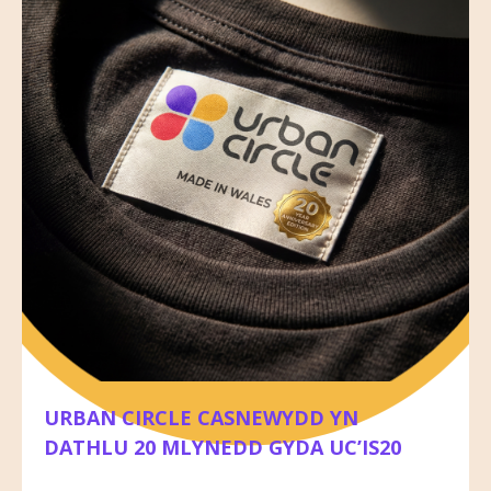
URBAN CIRCLE CASNEWYDD YN
DATHLU 20 MLYNEDD GYDA UC’IS20