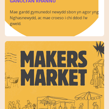
GANOLFAN RHANNU
Mae gardd gymunedol newydd sbon yn agor yng
Nghasnewydd, ac mae croeso i chi ddod i’w
gweld.