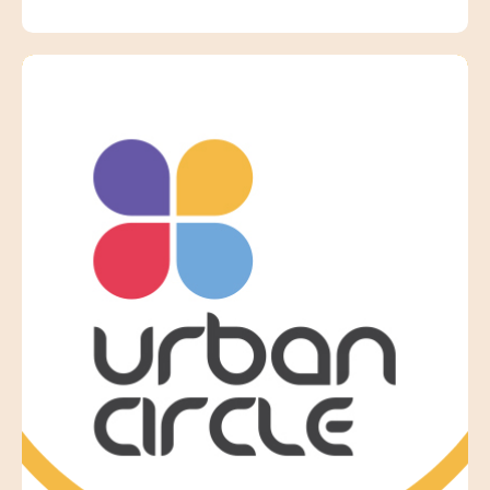
hi'n fodel rôl i'r ieuenctid ac yn gwneud llwybr i
bobl ifanc sy'n ceisio cyflawni eu nodau, yn
enwedig y rhai mewn sefyllfa anodd.