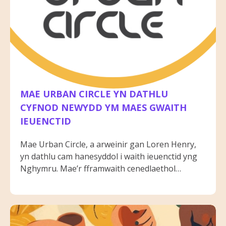
MAE URBAN CIRCLE YN DATHLU
CYFNOD NEWYDD YM MAES GWAITH
IEUENCTID
Mae Urban Circle, a arweinir gan Loren Henry,
yn dathlu cam hanesyddol i waith ieuenctid yng
Nghymru. Mae’r fframwaith cenedlaethol
newydd yn cydnabod gwerth gwaith ieuenctid
proffesiynol, gan roi cyfleoedd, cefnogaeth, ac
ymgysylltiad cymunedol i bobl ifanc. Mae Urban
Circle yn falch o arwain, ysbrydoli, a llunio