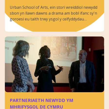
Urban School of Arts, ein stori wreiddiol newydd
sbon yn llawn dawns a drama am bobl ifanc sy'n
goroesi eu taith trwy ysgol y celfyddydau
perfformio, i gyd yn y gobaith o ddilyn eu
breuddwydion o ddod yn artistiaid.
PARTNERIAETH NEWYDD YM
MHRIFYSGOL DE CYMRU